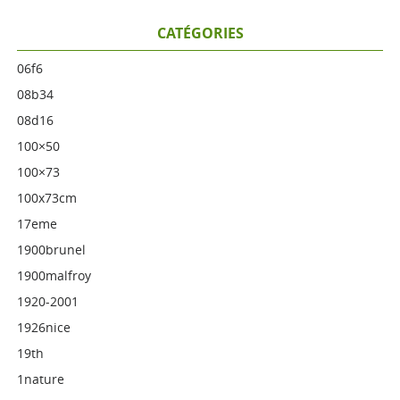
CATÉGORIES
06f6
08b34
08d16
100×50
100×73
100x73cm
17eme
1900brunel
1900malfroy
1920-2001
1926nice
19th
1nature