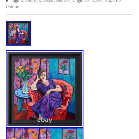
Tags:
Manière
,
Matisse
,
Oeuvre
,
Originale
,
Scène
,
Superbe
,
Unique