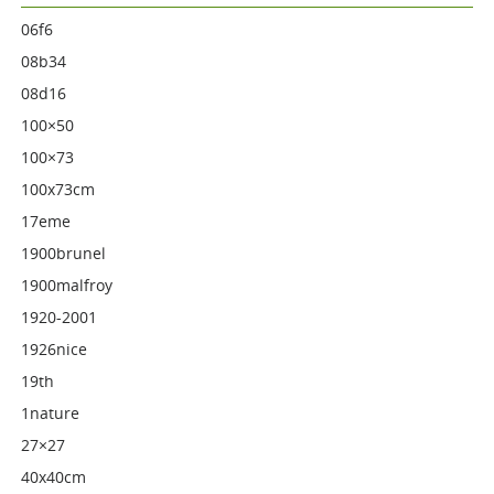
06f6
08b34
08d16
100×50
100×73
100x73cm
17eme
1900brunel
1900malfroy
1920-2001
1926nice
19th
1nature
27×27
40x40cm