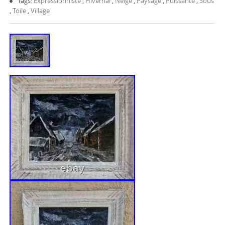
Tags:
Expressionniste
,
Hivernal
,
Neige
,
Paysage
,
Puissante
,
Sous
,
Toile
,
Village