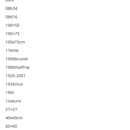
08b34
08d16
100×50
100×73
100x73cm
17eme
1900brunel
1900malfroy
1920-2001
1926nice
19th
1nature
27×27
40x40cm
60×60