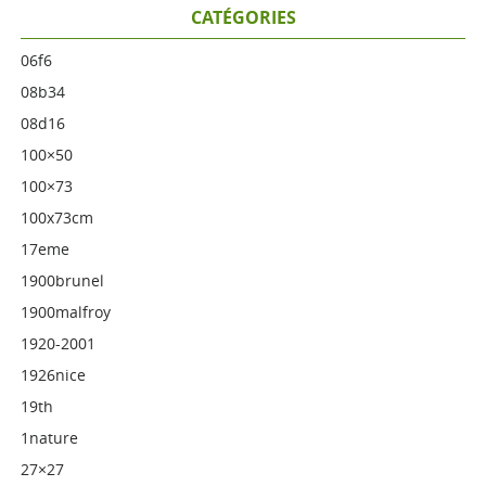
CATÉGORIES
06f6
08b34
08d16
100×50
100×73
100x73cm
17eme
1900brunel
1900malfroy
1920-2001
1926nice
19th
1nature
27×27