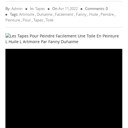
By:
Admin
In:
Tapes
On
Avr 11,2022
Comments: 0
Tags:
Artmoire
,
Duhaime
,
Facilement
,
Fanny
,
Huile
,
Peindre
,
Peinture
,
Pour
,
Tapes
,
Toile