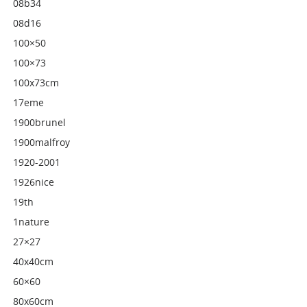
08b34
08d16
100×50
100×73
100x73cm
17eme
1900brunel
1900malfroy
1920-2001
1926nice
19th
1nature
27×27
40x40cm
60×60
80x60cm