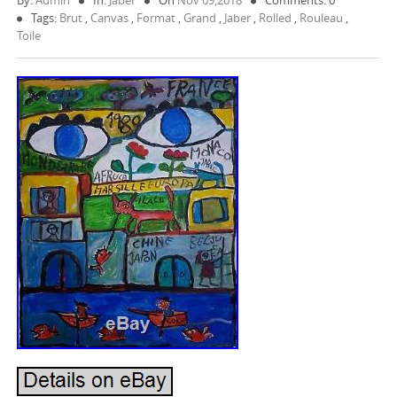
By:
Admin
In:
Jaber
On
Nov 09,2018
Comments: 0
Tags:
Brut
,
Canvas
,
Format
,
Grand
,
Jaber
,
Rolled
,
Rouleau
,
Toile