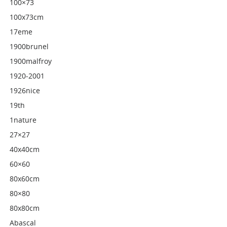
100×73
100x73cm
17eme
1900brunel
1900malfroy
1920-2001
1926nice
19th
1nature
27×27
40x40cm
60×60
80x60cm
80×80
80x80cm
Abascal