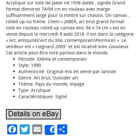
Acrylique sur toile de Jaber né 1938 datée , signée Grand
format d’environ 74/94 cm en rouleau avec marge
suffisamment large pour la mettre sur chassis. On canvas ,
rolled up no frame. L’item « JABER, art brut grand format
toile en rouleau rolled up canvas env. 94 x 74 cm » est en
vente depuis le mercredi 8 août 2018. Il est dans la catégorie
« Art, antiquités\Art du XXe, contemporain\Peintures ». Le
vendeur est « coignard.2009″ et est localisé à/en Gouvieux.
Cet article peut être livré partout dans le monde.
Période: XXème et contemporain
Style: 1990
Authenticité: Original mis en vente par lartiste
Genre: Art brut, Outsider art
Thème: Pays du monde, Voyage
Type: Acrylique
Caractéristiques: Signé
Facebook
Twitter
Email
Partager
Share