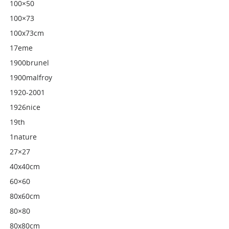
100×50
100×73
100x73cm
17eme
1900brunel
1900malfroy
1920-2001
1926nice
19th
1nature
27×27
40x40cm
60×60
80x60cm
80×80
80x80cm