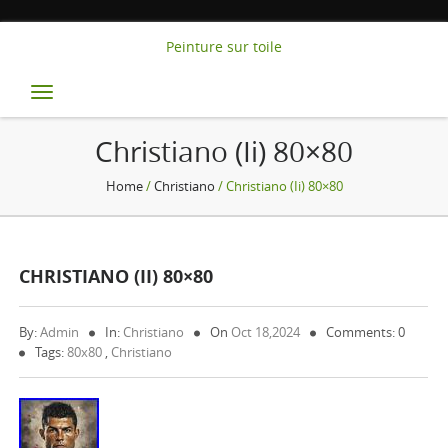
Peinture sur toile
Toggle
navigation
Christiano (ii) 80×80
Home
/
Christiano
/ Christiano (ii) 80×80
CHRISTIANO (II) 80×80
By:
Admin
In:
Christiano
On
Oct 18,2024
Comments: 0
Tags:
80x80
,
Christiano